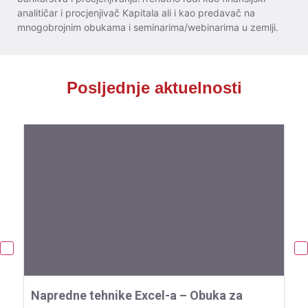
analitičar i procjenjivač Kapitala ali i kao predavač na
mnogobrojnim obukama i seminarima/webinarima u zemlji.
Posljednje aktuelnosti
Napredne tehnike Excel-a – Obuka za
O