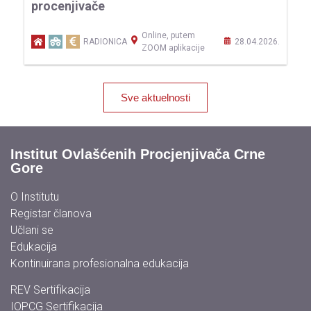
procenjivače
p
Online, putem
26.
RADIONICA
28.04.2026.
ZOOM aplikacije
Sve aktuelnosti
Institut Ovlašćenih Procjenjivača Crne
Gore
O Institutu
Registar članova
Učlani se
Edukacija
Kontinuirana profesionalna edukacija
REV Sertifikacija
IOPCG Sertifikacija