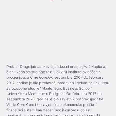
Prof. dr Dragoljub Janković je iskusni procjenjivač Kapitala,
član i vođa sekcije Kapitala u okviru Instituta ovlašćenih
procjenjivača Crne Gore.Od septembra 2007 do februara
2017. godine je bio predavač, prodekan i dekan na Fakultetu
za poslovne studije "Montenegro Business School"
Univerziteta Mediteran u Podgorici.Od februara 2017 do
septembra 2020. godine je bio savjetnik potpredsjednika
Vlade Crne Gore i to savjetnik za ekonomske politike i
finansijski sistem.Ima decenijsko iskustvo u oblasti
bankarstva i procjenjivanja.Trenutno radi kao finansijski