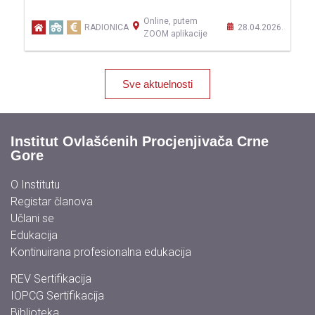
Online, putem
26.
RADIONICA
28.04.2026.
ZOOM aplikacije
Sve aktuelnosti
Institut Ovlašćenih Procjenjivača Crne
Gore
O Institutu
Registar članova
Učlani se
Edukacija
Kontinuirana profesionalna edukacija
REV Sertifikacija
IOPCG Sertifikacija
Biblioteka