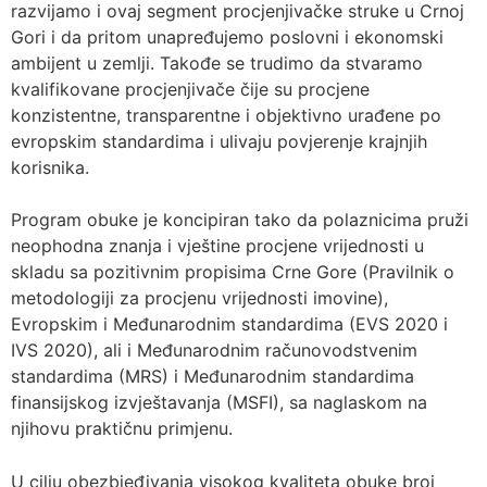
razvijamo i ovaj segment procjenjivačke struke u Crnoj
Gori i da pritom unapređujemo poslovni i ekonomski
ambijent u zemlji. Takođe se trudimo da stvaramo
kvalifikovane procjenjivače čije su procjene
konzistentne, transparentne i objektivno urađene po
evropskim standardima i ulivaju povjerenje krajnjih
korisnika.
Program obuke je koncipiran tako da polaznicima pruži
neophodna znanja i vještine procjene vrijednosti u
skladu sa pozitivnim propisima Crne Gore (Pravilnik o
metodologiji za procjenu vrijednosti imovine),
Evropskim i Međunarodnim standardima (EVS 2020 i
IVS 2020), ali i Međunarodnim računovodstvenim
standardima (MRS) i Međunarodnim standardima
finansijskog izvještavanja (MSFI), sa naglaskom na
njihovu praktičnu primjenu.
U cilju obezbjeđivanja visokog kvaliteta obuke broj