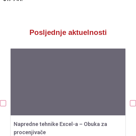
Posljednje aktuelnosti
Napredne tehnike Excel-a – Obuka za
O
procenjivače
p