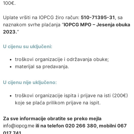
100€.
Uplate vršiti na IOPCG žiro račun:
510-71395-31
, sa
naznakom svrhe plaćanja “
IOPCG MPO – Jesenja obuka
2023.
“
U cijenu su uključeni:
troškovi organizacije i održavanja obuke;
materijal sa predavanja.
U cijenu nije uključeno:
troškovi organizacije ispita i prijave na isti (200€)
koje se plaća prilikom prijave na ispit.
Za sve informacije obratite se preko mejla
ili na telefon 020 266 380, mobilni 067
info@iopcg.me
017 741.