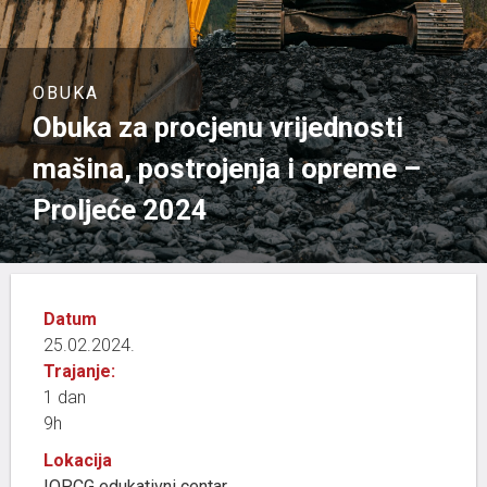
OBUKA
Obuka za procjenu vrijednosti
mašina, postrojenja i opreme –
Proljeće 2024
Datum
25.02.2024.
Trajanje:
1 dan
9h
Lokacija
IOPCG edukativni centar