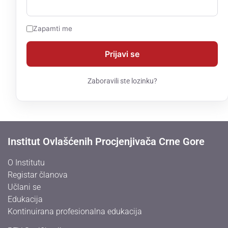
Zapamti me
Zaboravili ste lozinku?
Institut Ovlašćenih Procjenjivača Crne Gore
O Institutu
Registar članova
Učlani se
Edukacija
Kontinuirana profesionalna edukacija