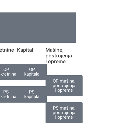
etnine
Kapital
Mašine,
postrojenja
i opreme
OP
OP
kretnina
kapitala
OP mašina,
postrojenja
i opreme
PS
PS
kretnina
kapitala
PS mašina,
postrojenja
i opreme