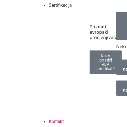
Sertifikacija
Priznati
evropski
procjenjivač
Nekr
Kako
postići
REV
sertifikat?
ne
ne
Kontakt