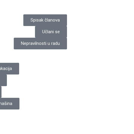
Spisak članova
Učlani se
Nepravilnosti u radu
kacija
 mašina