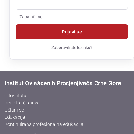
Zapamti me
Zaboravili ste lozinku?
Institut Ovlašćenih Procjenjivača Crne Gore
O Institutu
Registar članova
Učlani se
Edukacija
Kontinuirana profesionalna edukacija