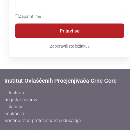
Zapamti me
Zaboravili ste lozinku?
Institut Ovlašćenih Procjenjivača Crne Gore
O Institutu
Registar članova
Učlani se
Edukacija
Kontinuirana profesionalna edukacija