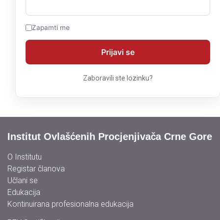
Zapamti me
Zaboravili ste lozinku?
Institut Ovlašćenih Procjenjivača Crne Gore
O Institutu
Registar članova
Učlani se
Edukacija
Kontinuirana profesionalna edukacija