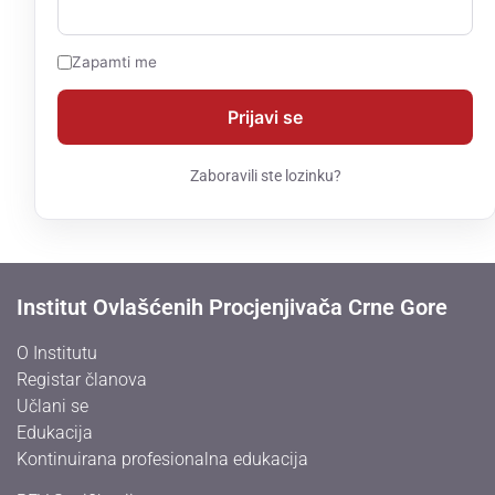
Zapamti me
Zaboravili ste lozinku?
Institut Ovlašćenih Procjenjivača Crne Gore
O Institutu
Registar članova
Učlani se
Edukacija
Kontinuirana profesionalna edukacija