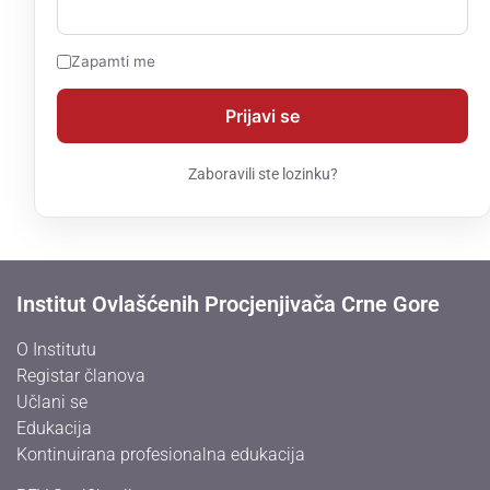
Zapamti me
Zaboravili ste lozinku?
Institut Ovlašćenih Procjenjivača Crne Gore
O Institutu
Registar članova
Učlani se
Edukacija
Kontinuirana profesionalna edukacija