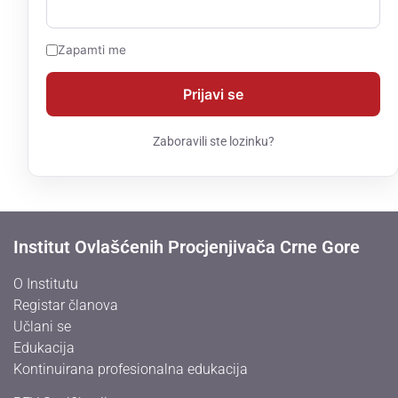
Zapamti me
Zaboravili ste lozinku?
Institut Ovlašćenih Procjenjivača Crne Gore
O Institutu
Registar članova
Učlani se
Edukacija
Kontinuirana profesionalna edukacija