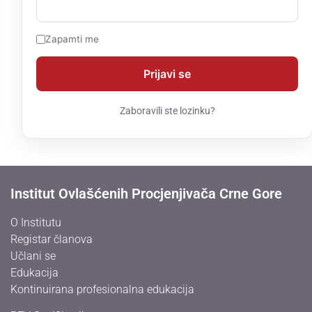
Zapamti me
Zaboravili ste lozinku?
Institut Ovlašćenih Procjenjivača Crne Gore
O Institutu
Registar članova
Učlani se
Edukacija
Kontinuirana profesionalna edukacija