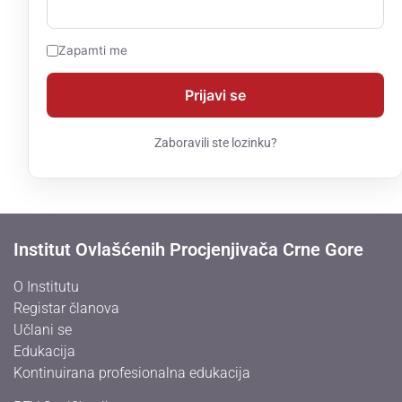
Zapamti me
Zaboravili ste lozinku?
Institut Ovlašćenih Procjenjivača Crne Gore
O Institutu
Registar članova
Učlani se
Edukacija
Kontinuirana profesionalna edukacija