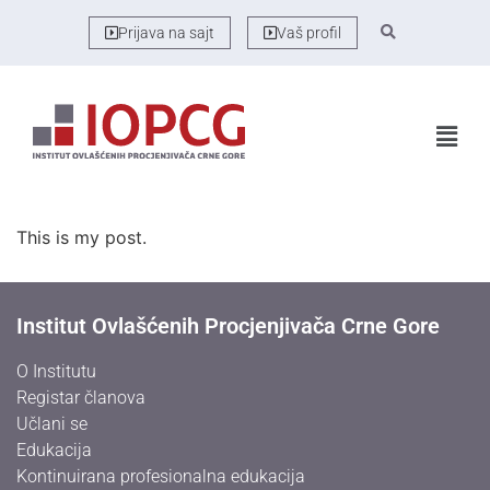
Prijava na sajt
Vaš profil
This is my post.
Institut Ovlašćenih Procjenjivača Crne Gore
O Institutu
Registar članova
Učlani se
Edukacija
Kontinuirana profesionalna edukacija