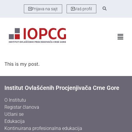
Prijava na sajt
Vaš profil
This is my post.
Institut Ovlašćenih Procjenjivača Crne Gore
O Institutu
Registar članova
Učlani se
Edukacija
Kontinuirana profesionalna edukacija