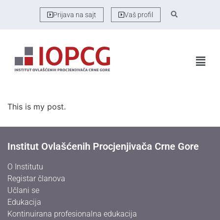
Prijava na sajt
Vaš profil
This is my post.
Institut Ovlašćenih Procjenjivača Crne Gore
O Institutu
Registar članova
Učlani se
Edukacija
Kontinuirana profesionalna edukacija