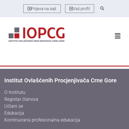
Prijava na sajt
Vaš profil
Institut Ovlašćenih Procjenjivača Crne Gore
O Institutu
Registar članova
Učlani se
Edukacija
Kontinuirana profesionalna edukacija