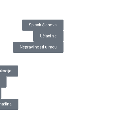
Spisak članova
Učlani se
Nepravilnosti u radu
kacija
 mašina