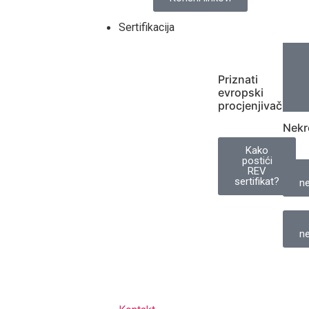
Sertifikacija
Priznati
evropski
procjenjivač
Nekr
Kako
postići
REV
sertifikat?
ne
ne