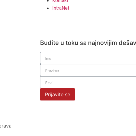
Kontakt
IntraNet
Budite u toku sa najnovijim deša
Prijavite se
prava