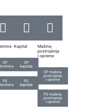
etnine
Kapital
Mašine,
postrojenja
i opreme
OP
OP
kretnina
kapitala
OP mašina,
postrojenja
i opreme
PS
PS
kretnina
kapitala
PS mašina,
postrojenja
i opreme