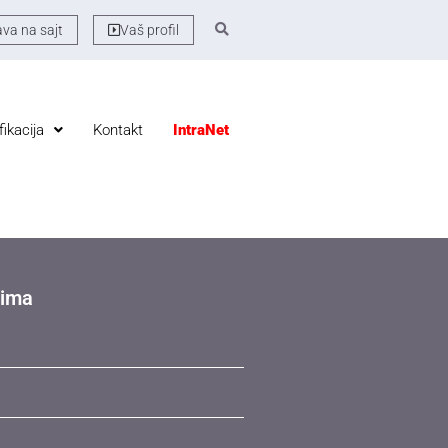
ava na sajt
Vaš profil
fikacija
Kontakt
IntraNet
jima