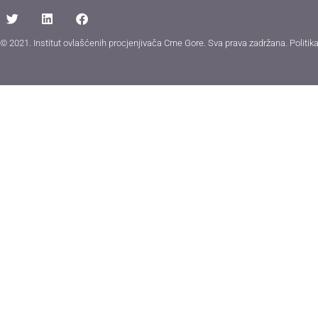
© 2021. Institut ovlašćenih procjenjivača Crne Gore. Sva prava zadržana.
Politik