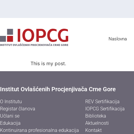
Naslovna
This is my post.
Institut Ovlašćenih Procjenjivača Crne Gore
O Institutu
REV Sertifikacija
Registar članova
IOPCG Sertifikacija
Učlani se
Biblioteka
Edukacija
Aktuelnosti
Kontinuirana profesionalna edukacija
Kontakt