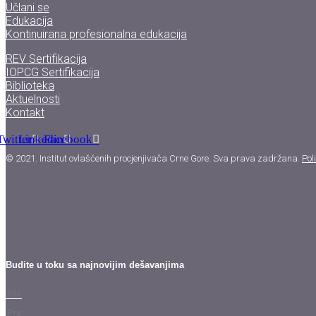
Učlani se
Edukacija
Kontinuirana profesionalna edukacija
REV Sertifikacija
IOPCG Sertifikacija
Biblioteka
Aktuelnosti
Kontakt
Twitter
Linkedin
Facebook
© 2021. Institut ovlašćenih procjenjivača Crne Gore. Sva prava zadržana.
Pol
Budite u toku sa najnovijim dešavanjima