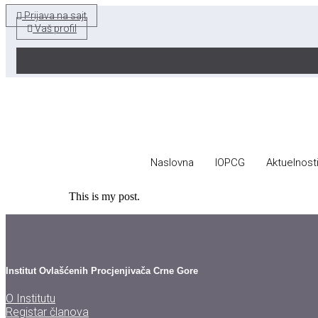
Skip
Prijava na sajt
to
Vaš profil
content
Naslovna
IOPCG
Aktuelnost
This is my post.
Institut Ovlašćenih Procjenjivača Crne Gore
O Institutu
Registar članova