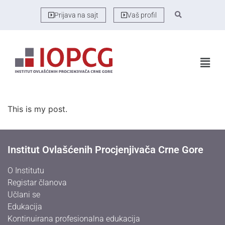
Prijava na sajt
Vaš profil
This is my post.
Institut Ovlašćenih Procjenjivača Crne Gore
O Institutu
Registar članova
Učlani se
Edukacija
Kontinuirana profesionalna edukacija