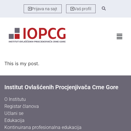
Prijava na sajt
Vaš profil
This is my post.
Institut Ovlašćenih Procjenjivača Crne Gore
O Institutu
Registar članova
Učlani se
Edukacija
Kontinuirana profesionalna edukacija