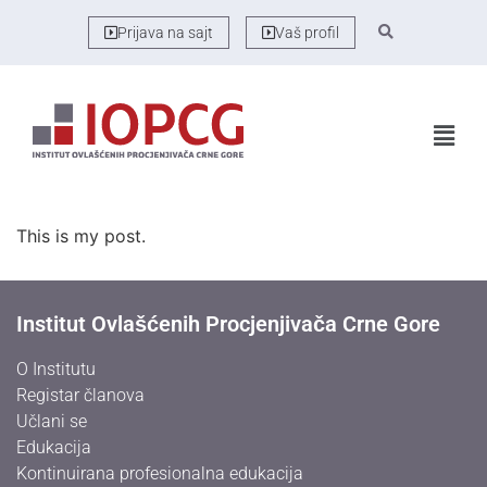
Prijava na sajt
Vaš profil
This is my post.
Institut Ovlašćenih Procjenjivača Crne Gore
O Institutu
Registar članova
Učlani se
Edukacija
Kontinuirana profesionalna edukacija