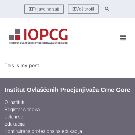
Prijava na sajt
Vaš profil
This is my post.
Institut Ovlašćenih Procjenjivača Crne Gore
O Institutu
Registar članova
Učlani se
Edukacija
Kontinuirana profesionalna edukacija