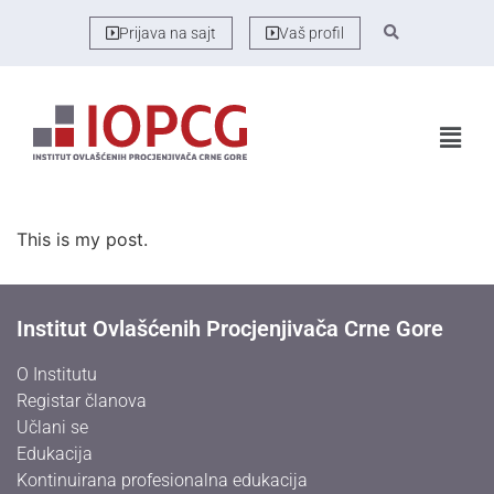
Prijava na sajt
Vaš profil
This is my post.
Institut Ovlašćenih Procjenjivača Crne Gore
O Institutu
Registar članova
Učlani se
Edukacija
Kontinuirana profesionalna edukacija