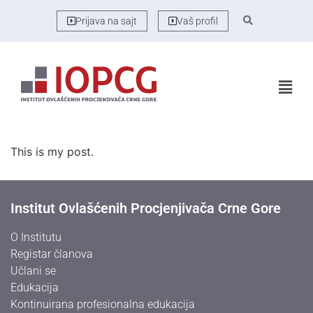
Prijava na sajt
Vaš profil
This is my post.
Institut Ovlašćenih Procjenjivača Crne Gore
O Institutu
Registar članova
Učlani se
Edukacija
Kontinuirana profesionalna edukacija