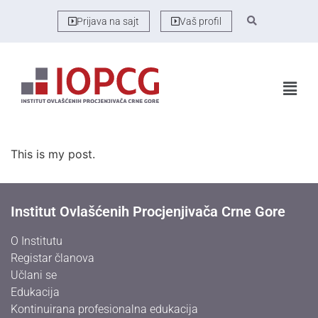
Prijava na sajt
Vaš profil
This is my post.
Institut Ovlašćenih Procjenjivača Crne Gore
O Institutu
Registar članova
Učlani se
Edukacija
Kontinuirana profesionalna edukacija