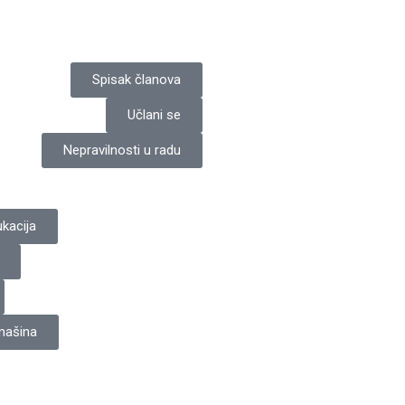
Spisak članova
Učlani se
Nepravilnosti u radu
kacija
 mašina