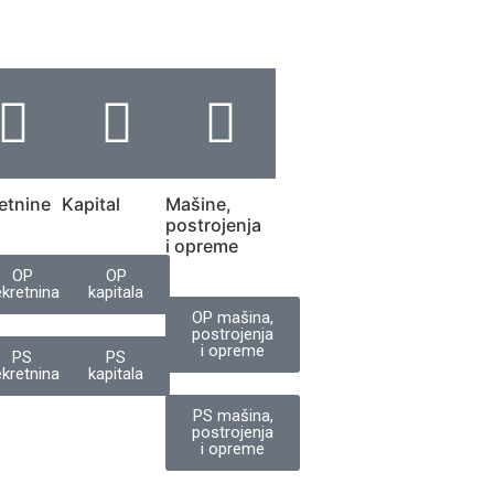
etnine
Kapital
Mašine,
postrojenja
i opreme
OP
OP
kretnina
kapitala
OP mašina,
postrojenja
i opreme
PS
PS
kretnina
kapitala
PS mašina,
postrojenja
i opreme