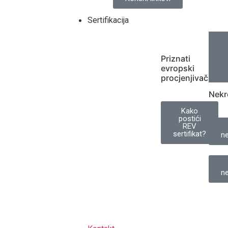
Sertifikacija
Priznati
evropski
procjenjivač
Nekr
Kako
postići
REV
sertifikat?
ne
ne