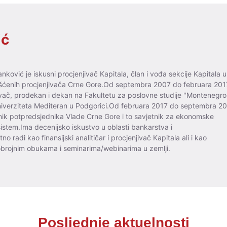
ić
anković je iskusni procjenjivač Kapitala, član i vođa sekcije Kapitala u
lašćenih procjenjivača Crne Gore.Od septembra 2007 do februara 201
vač, prodekan i dekan na Fakultetu za poslovne studije "Montenegro
niverziteta Mediteran u Podgorici.Od februara 2017 do septembra 2
tnik potpredsjednika Vlade Crne Gore i to savjetnik za ekonomske
i sistem.Ima decenijsko iskustvo u oblasti bankarstva i
no radi kao finansijski analitičar i procjenjivač Kapitala ali i kao
rojnim obukama i seminarima/webinarima u zemlji.
Posljednje aktuelnosti