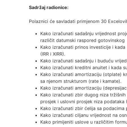
Sadržaj radionice:
Polaznici će savladati primjenom 30 Excelovih 
Kako izračunati sadašnju vrijednost pro
različit datumski raspored gotovinskog
Kako izračunati prinos investicije i kad
(IRR i XIRR).
Kako izračunati sadašnju i buduću vrijed
Kako izračunati kreditni anuitet i kada 
Kako izračunati amortizaciju (otplate) 
sa njenom strukturom (rate i kamate).
Kako izračunati amortizaciju (depresija
Kako izračunati zbir dugog niza tržišni
prosjek i uslovni prosjek niza podatak
Kako izračunati zbir ćelija sa podacim
Kako izračunati ciljanu vrijednost na osn
Kako primijeniti uslove u različitim form