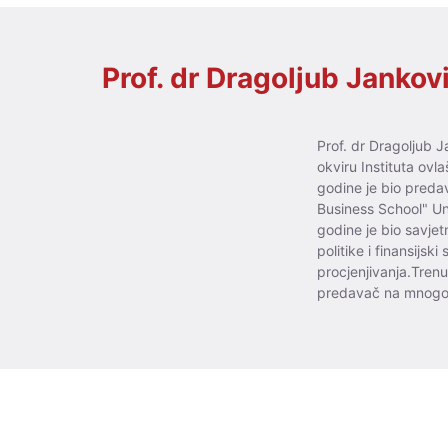
Prof. dr Dragoljub Jankov
Prof. dr Dragoljub J
okviru Instituta ov
godine je bio preda
Business School" U
godine je bio savje
politike i finansijsk
procjenjivanja.Trenut
predavač na mnogob