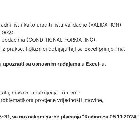
ni list i kako uraditi listu validacije (VALIDATION).
 tekst.
u sa podacima (CONDITIONAL FORMATING).
iz prakse. Polaznici dobijaju fajl sa Excel primjerima.
su upoznati sa osnovnim radnjama u Excel-u.
itala, mašina, postrojenja i opreme
problematikom procjene vrijednosti imovine,
5-31, sa naznakom svrhe plaćanja “Radionica 05.11.2024.”