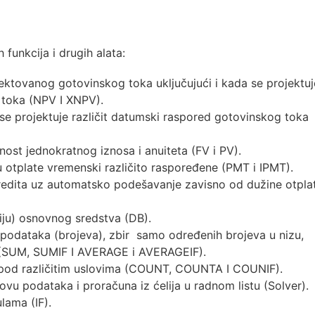
funkcija i drugih alata:
jektovanog gotovinskog toka uključujući i kada se projektuj
 toka (NPV I XNPV).
a se projektuje različit datumski raspored gotovinskog toka
nost jednokratnog iznosa i anuiteta (FV i PV).
su otplate vremenski različito raspoređene (PMT i IPMT).
kredita uz automatsko podešavanje zavisno od dužine otpla
ciju) osnovnog sredstva (DB).
h podataka (brojeva), zbir samo određenih brojeva u nizu,
a (SUM, SUMIF I AVERAGE i AVERAGEIF).
a pod različitim uslovima (COUNT, COUNTA I COUNIF).
ovu podataka i proračuna iz ćelija u radnom listu (Solver).
ulama (IF).