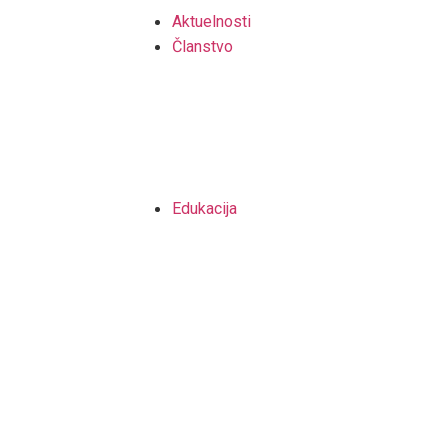
Aktuelnosti
Članstvo
Edukacija
Kontinuirana profesionalna 
Procjena vrijednosti nekretn
Procjena vrijednosti kapitala
Procjena vrijednosti opreme
Biblioteka
Korisni linkovi