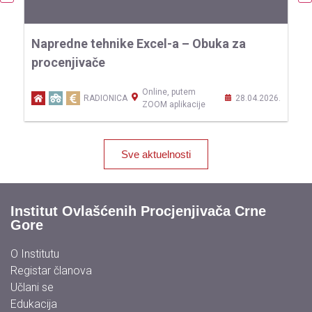
Napredne tehnike Excel-a – Obuka za
O
procenjivače
p
Online, putem
26.
RADIONICA
28.04.2026.
ZOOM aplikacije
Sve aktuelnosti
Institut Ovlašćenih Procjenjivača Crne
Gore
O Institutu
Registar članova
Učlani se
Edukacija