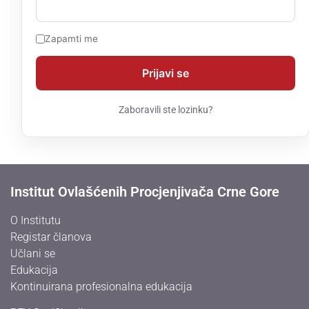
Zapamti me
Zaboravili ste lozinku?
Institut Ovlašćenih Procjenjivača Crne Gore
O Institutu
Registar članova
Učlani se
Edukacija
Kontinuirana profesionalna edukacija