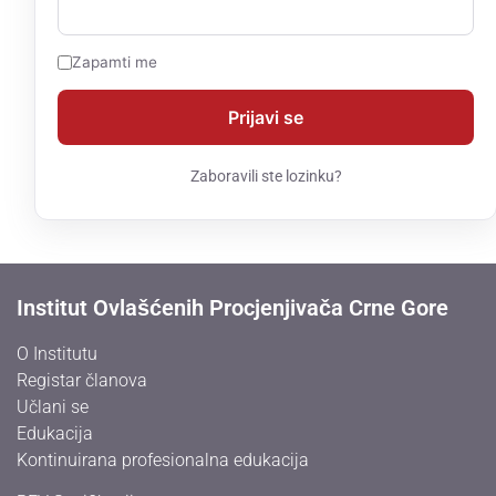
Zapamti me
Zaboravili ste lozinku?
Institut Ovlašćenih Procjenjivača Crne Gore
O Institutu
Registar članova
Učlani se
Edukacija
Kontinuirana profesionalna edukacija