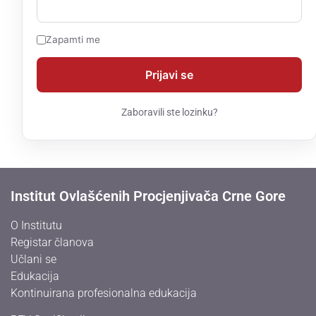
Zapamti me
Zaboravili ste lozinku?
Institut Ovlašćenih Procjenjivača Crne Gore
O Institutu
Registar članova
Učlani se
Edukacija
Kontinuirana profesionalna edukacija