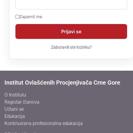
Zapamti me
Zaboravili ste lozinku?
Institut Ovlašćenih Procjenjivača Crne Gore
O Institutu
Registar članova
Učlani se
Edukacija
Kontinuirana profesionalna edukacija