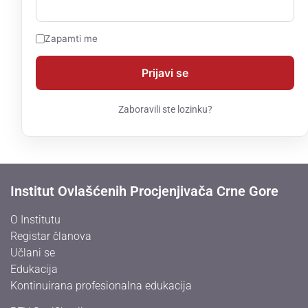
Zapamti me
Zaboravili ste lozinku?
Institut Ovlašćenih Procjenjivača Crne Gore
O Institutu
Registar članova
Učlani se
Edukacija
Kontinuirana profesionalna edukacija