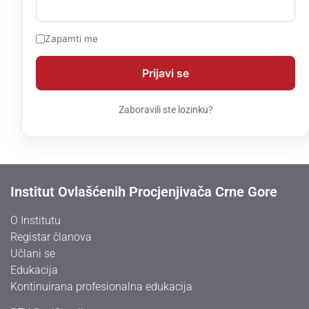
Zapamti me
Zaboravili ste lozinku?
Institut Ovlašćenih Procjenjivača Crne Gore
O Institutu
Registar članova
Učlani se
Edukacija
Kontinuirana profesionalna edukacija