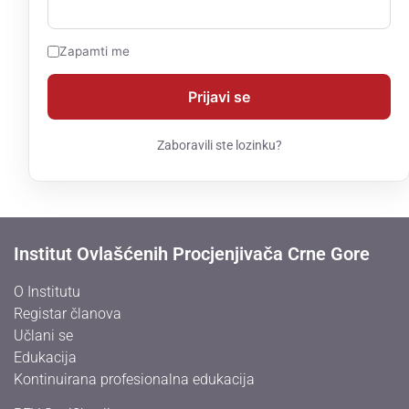
Zapamti me
Zaboravili ste lozinku?
Institut Ovlašćenih Procjenjivača Crne Gore
O Institutu
Registar članova
Učlani se
Edukacija
Kontinuirana profesionalna edukacija