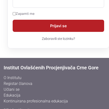
Zapamti me
Zaboravili ste lozinku?
Institut Ovlašćenih Procjenjivača Crne Gore
O Institutu
Registar članova
Učlani se
Edukacija
Kontinuirana profesionalna edukacija