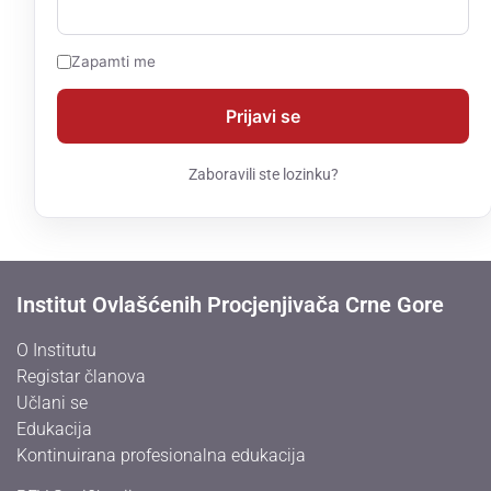
Zapamti me
Zaboravili ste lozinku?
Institut Ovlašćenih Procjenjivača Crne Gore
O Institutu
Registar članova
Učlani se
Edukacija
Kontinuirana profesionalna edukacija