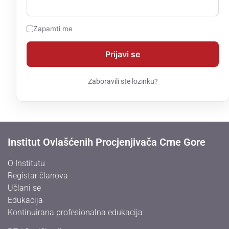
Zapamti me
Zaboravili ste lozinku?
Institut Ovlašćenih Procjenjivača Crne Gore
O Institutu
Registar članova
Učlani se
Edukacija
Kontinuirana profesionalna edukacija